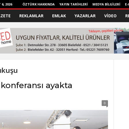
6, 2026
ÖZTÜRK HAKKINDA
YAYIN TARİHLERİ
MEDYA BİLGİLERİ
E-
AZETE
REKLAMLAR
EMLAK
YAZARLAR
VİDEO
R
lıkuşu
 konferansı ayakta
0