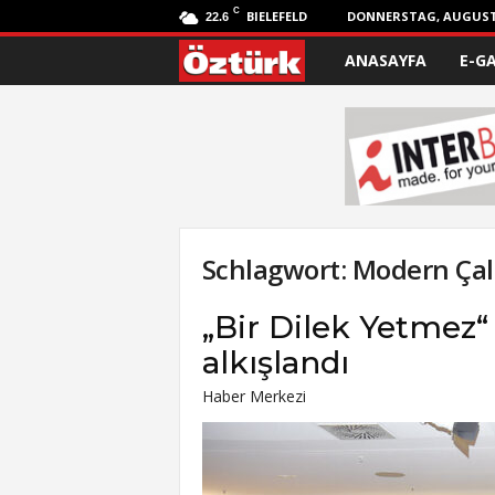
C
BIELEFELD
DONNERSTAG, AUGUST 
22.6
ANASAYFA
E-G
Ö
z
t
ü
r
Schlagwort: Modern Ça
k
„Bir Dilek Yetmez“
alkışlandı
Haber Merkezi