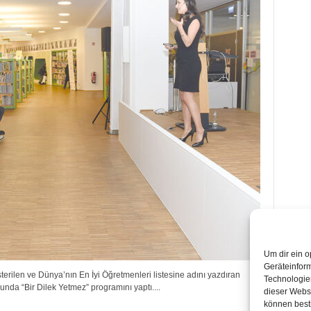
Um dir ein o
Geräteinfor
rilen ve Dünya’nın En İyi Öğretmenleri listesine adını yazdıran
Technologien
unda “Bir Dilek Yetmez” programını yaptı....
dieser Websi
können best