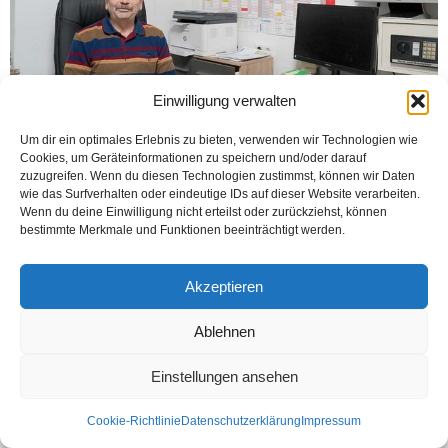
Einwilligung verwalten
Um dir ein optimales Erlebnis zu bieten, verwenden wir Technologien wie
Cookies, um Geräteinformationen zu speichern und/oder darauf
· Bize kendinizi tanıtırmısınız ? İsmim Muammer Gökçe, Kütahya/Gediz
zuzugreifen. Wenn du diesen Technologien zustimmst, können wir Daten
doğumluyum. Evli ve dört çocuk babasıyım. 18 yaşında Hamm Bockum Hövel’e
wie das Surfverhalten oder eindeutige IDs auf dieser Website verarbeiten.
geldim ve maden ocağında işe...
Wenn du deine Einwilligung nicht erteilst oder zurückziehst, können
bestimmte Merkmale und Funktionen beeinträchtigt werden.
Weiterlesen
Akzeptieren
Kontakt
Datenschutzerklärung
Impressum
Ablehnen
© Öztürk Gazetesi 1986 – 2026
Einstellungen ansehen
Cookie-Richtlinie
Datenschutzerklärung
Impressum