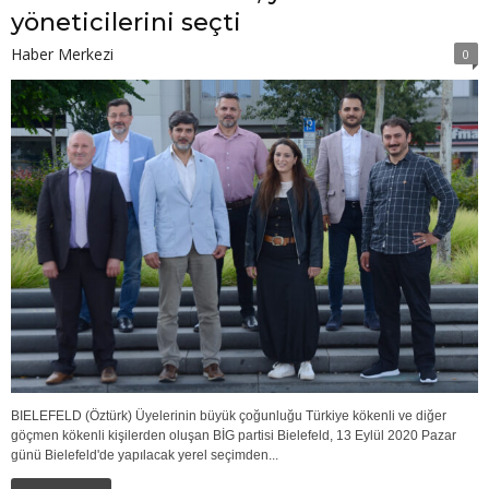
yöneticilerini seçti
Haber Merkezi
0
BIELEFELD (Öztürk) Üyelerinin büyük çoğunluğu Türkiye kökenli ve diğer
göçmen kökenli kişilerden oluşan BİG partisi Bielefeld, 13 Eylül 2020 Pazar
günü Bielefeld'de yapılacak yerel seçimden...