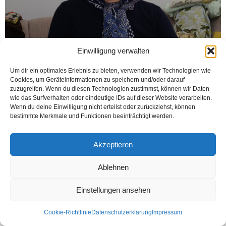
Einwilligung verwalten
Um dir ein optimales Erlebnis zu bieten, verwenden wir Technologien wie
Cookies, um Geräteinformationen zu speichern und/oder darauf
zuzugreifen. Wenn du diesen Technologien zustimmst, können wir Daten
BIELEFELD (Öztürk) Türkiye’de herşey değişirken, adeta tek değişmeyen
wie das Surfverhalten oder eindeutige IDs auf dieser Website verarbeiten.
holdingzedelerin mağduriyetleri. Milli ve dini hassasiyetleri kullanılarak alın
Wenn du deine Einwilligung nicht erteilst oder zurückziehst, können
terleriyle kazandıkları paraları sözde islami holdinglere kaptıran on...
bestimmte Merkmale und Funktionen beeinträchtigt werden.
Weiterlesen
Akzeptieren
Ablehnen
Kontakt
Datenschutzerklärung
Impressum
© Öztürk Gazetesi 1986 – 2026
Einstellungen ansehen
Cookie-Richtlinie
Datenschutzerklärung
Impressum