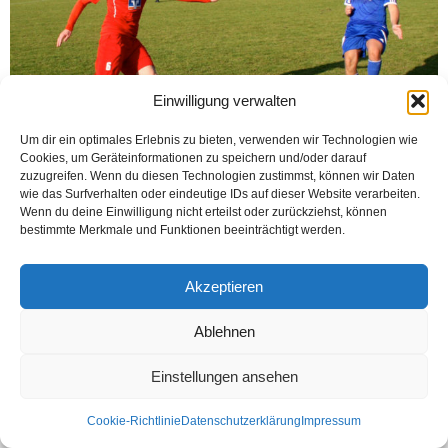
Einwilligung verwalten
Um dir ein optimales Erlebnis zu bieten, verwenden wir Technologien wie
Cookies, um Geräteinformationen zu speichern und/oder darauf
zuzugreifen. Wenn du diesen Technologien zustimmst, können wir Daten
wie das Surfverhalten oder eindeutige IDs auf dieser Website verarbeiten.
HAMM (Öztürk) Ligin başlamasıyla sahalarda fırtınalar gibi esen Hamm
Wenn du deine Einwilligung nicht erteilst oder zurückziehst, können
Türkspor, 10. haftada SV Drensteinfurt takımını kendi sahasında ağırladı.
bestimmte Merkmale und Funktionen beeinträchtigt werden.
Sahaya Burak, Abdullah, Yasin ( 80.dak. Dominik),...
Weiterlesen
Akzeptieren
Ablehnen
Kontakt
Datenschutzerklärung
Impressum
Einstellungen ansehen
© Öztürk Gazetesi 1986 – 2026
Cookie-Richtlinie
Datenschutzerklärung
Impressum