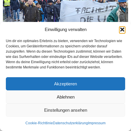
Einwilligung verwalten
Um dir ein optimales Erlebnis zu bieten, verwenden wir Technologien wie
Cookies, um Geräteinformationen zu speichern und/oder darauf
BIELEFELD (Öztürk) Çin Halk Cumhuriyeti, Doğu Türkistan’da Uygur
zuzugreifen. Wenn du diesen Technologien zustimmst, können wir Daten
Türkleri’ne uyguladığı iddia edilen zulüm Bielefeld’de protesto edildi. Tren Garı
wie das Surfverhalten oder eindeutige IDs auf dieser Website verarbeiten.
meydanında toplanan, ellerinde Doğu Türkistan ve...
Wenn du deine Einwilligung nicht erteilst oder zurückziehst, können
bestimmte Merkmale und Funktionen beeinträchtigt werden.
Weiterlesen
Akzeptieren
Ablehnen
Kontakt
Datenschutzerklärung
Impressum
© Öztürk Gazetesi 1986 – 2026
Einstellungen ansehen
Cookie-Richtlinie
Datenschutzerklärung
Impressum