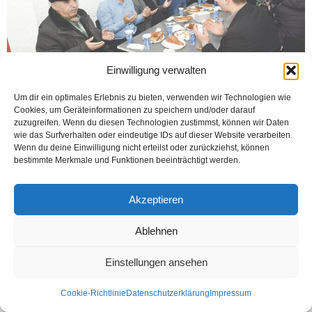
Einwilligung verwalten
Um dir ein optimales Erlebnis zu bieten, verwenden wir Technologien wie
Cookies, um Geräteinformationen zu speichern und/oder darauf
BIELEFELD (Öztürk) Türkiye Cumhuriyeti eski başbakan yardımcısı ve MHP
zuzugreifen. Wenn du diesen Technologien zustimmst, können wir Daten
kurucusu ve eski Genel Başkanı Alparslan Türkeş, vefatının 29. yılında
wie das Surfverhalten oder eindeutige IDs auf dieser Website verarbeiten.
Bielefeld Ülkü Ocağı’nda anıldı. Mevlana Cami’de yapılan...
Wenn du deine Einwilligung nicht erteilst oder zurückziehst, können
bestimmte Merkmale und Funktionen beeinträchtigt werden.
Weiterlesen
Akzeptieren
Kontakt
Datenschutzerklärung
Impressum
Ablehnen
© Öztürk Gazetesi 1986 – 2026
Einstellungen ansehen
Cookie-Richtlinie
Datenschutzerklärung
Impressum