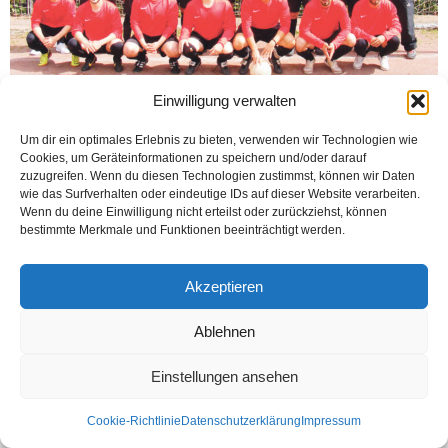
Einwilligung verwalten
BIELEFELD (Öztürk) SC Bosporus Bielefeld 2016/2017 Futbol Sezonuna kötü
başladı. İlerleyen haftalarda da sakatlıkların devam etmesi nedeniyle puan
Um dir ein optimales Erlebnis zu bieten, verwenden wir Technologien wie
cetvelinde de bir türlü alt sıralardan kurtulamadı. As...
Cookies, um Geräteinformationen zu speichern und/oder darauf
zuzugreifen. Wenn du diesen Technologien zustimmst, können wir Daten
Weiterlesen
wie das Surfverhalten oder eindeutige IDs auf dieser Website verarbeiten.
Wenn du deine Einwilligung nicht erteilst oder zurückziehst, können
bestimmte Merkmale und Funktionen beeinträchtigt werden.
Kontakt
Datenschutzerklärung
Impressum
Akzeptieren
© Öztürk Gazetesi 1986 – 2026
Ablehnen
Einstellungen ansehen
Cookie-Richtlinie
Datenschutzerklärung
Impressum