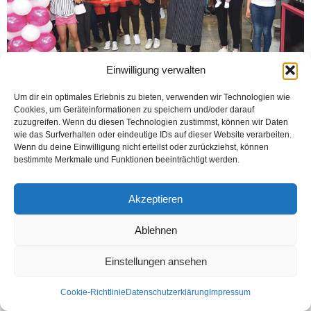
Einwilligung verwalten
Um dir ein optimales Erlebnis zu bieten, verwenden wir Technologien wie
Cookies, um Geräteinformationen zu speichern und/oder darauf
BRACKWEDE (Öztürk) KAYA Center içinde “Need 4 Sweet ICE’N WAFFLE”
zuzugreifen. Wenn du diesen Technologien zustimmst, können wir Daten
adında yeni bir dükkanın açılışı yapıldı. Açılış kurdelasını alkışlar eşliğinde
wie das Surfverhalten oder eindeutige IDs auf dieser Website verarbeiten.
Kaya Center işletme müdürü Hüseyin...
Wenn du deine Einwilligung nicht erteilst oder zurückziehst, können
bestimmte Merkmale und Funktionen beeinträchtigt werden.
Weiterlesen
Akzeptieren
Ablehnen
Kontakt
Datenschutzerklärung
Impressum
© Öztürk Gazetesi 1986 – 2026
Einstellungen ansehen
Cookie-Richtlinie
Datenschutzerklärung
Impressum