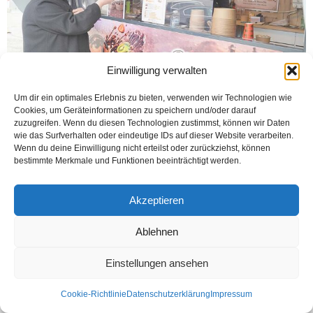
Einwilligung verwalten
Um dir ein optimales Erlebnis zu bieten, verwenden wir Technologien wie
Cookies, um Geräteinformationen zu speichern und/oder darauf
HAMM (Öztürk) Lokma tatlısının, Türk Tatlı mutfağının vazgeçilmezlerinden
zuzugreifen. Wenn du diesen Technologien zustimmst, können wir Daten
olduğunu söyleyen Karabulut kardeşler: „Lokma, Osmanlı Saray mutfağından
wie das Surfverhalten oder eindeutige IDs auf dieser Website verarbeiten.
kalmış köklü miraslarından biridir. Bizde aile olarak bu mirasa...
Wenn du deine Einwilligung nicht erteilst oder zurückziehst, können
bestimmte Merkmale und Funktionen beeinträchtigt werden.
Weiterlesen
Akzeptieren
Kontakt
Datenschutzerklärung
Impressum
Ablehnen
© Öztürk Gazetesi 1986 – 2026
Einstellungen ansehen
Cookie-Richtlinie
Datenschutzerklärung
Impressum