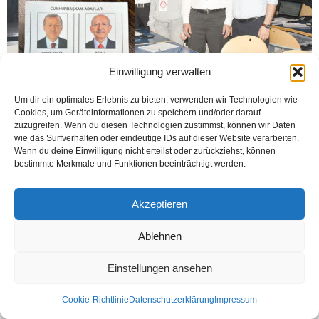
Einwilligung verwalten
Um dir ein optimales Erlebnis zu bieten, verwenden wir Technologien wie
Cookies, um Geräteinformationen zu speichern und/oder darauf
ANKARA - MÜNSTER (AA - Öztürk) Yüksek Seçim Kurulu (YSK) Başkanı Ahmet
zuzugreifen. Wenn du diesen Technologien zustimmst, können wir Daten
Yener, dün yapılan Cumhurbaşkanı Seçimi‘nde, hiçbir adayın seçilme
wie das Surfverhalten oder eindeutige IDs auf dieser Website verarbeiten.
yeterliliğini kazanamadığını, daha önceden ilan...
Wenn du deine Einwilligung nicht erteilst oder zurückziehst, können
bestimmte Merkmale und Funktionen beeinträchtigt werden.
Weiterlesen
Akzeptieren
Kontakt
Datenschutzerklärung
Impressum
Ablehnen
© Öztürk Gazetesi 1986 – 2026
Einstellungen ansehen
Cookie-Richtlinie
Datenschutzerklärung
Impressum