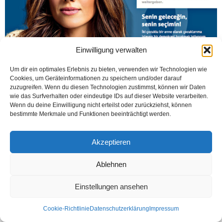
Einwilligung verwalten
Um dir ein optimales Erlebnis zu bieten, verwenden wir Technologien wie
Cookies, um Geräteinformationen zu speichern und/oder darauf
zuzugreifen. Wenn du diesen Technologien zustimmst, können wir Daten
BERLİN (Öztürk) Berlin’de ticari hizmetlerini sürdüren Beys Marketing & Media
wie das Surfverhalten oder eindeutige IDs auf dieser Website verarbeiten.
ajansı „Seçim Senin“ broşürü yayınladı. Broşürde 24 Eylül 2017 Pazar günü
Wenn du deine Einwilligung nicht erteilst oder zurückziehst, können
yapılacak Federal Meclis seçimleri...
bestimmte Merkmale und Funktionen beeinträchtigt werden.
Weiterlesen
Akzeptieren
Ablehnen
Kontakt
Datenschutzerklärung
Impressum
Einstellungen ansehen
© Öztürk Gazetesi 1986 – 2026
Cookie-Richtlinie
Datenschutzerklärung
Impressum