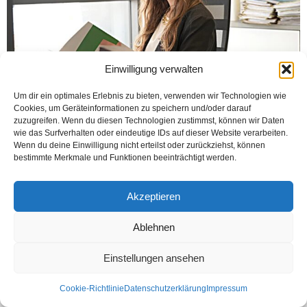
Einwilligung verwalten
Um dir ein optimales Erlebnis zu bieten, verwenden wir Technologien wie
Cookies, um Geräteinformationen zu speichern und/oder darauf
HAMM (Öztürk) Onyedi yıldır Alarm ve Video Sistemleri alanında faaliyet
zuzugreifen. Wenn du diesen Technologien zustimmst, können wir Daten
gösteren ve Almanya genelinde şirketlere Kamera ve Güvenlik Sistemi kuran
wie das Surfverhalten oder eindeutige IDs auf dieser Website verarbeiten.
Safe24, hizmet yelpazesinde (Portfoyosunu) genişleterek,...
Wenn du deine Einwilligung nicht erteilst oder zurückziehst, können
bestimmte Merkmale und Funktionen beeinträchtigt werden.
Weiterlesen
Akzeptieren
Ablehnen
Kontakt
Datenschutzerklärung
Impressum
© Öztürk Gazetesi 1986 – 2026
Einstellungen ansehen
Cookie-Richtlinie
Datenschutzerklärung
Impressum