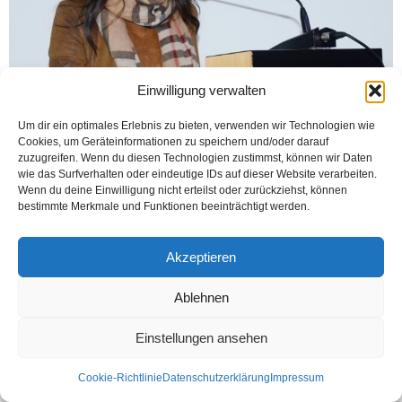
Einwilligung verwalten
Um dir ein optimales Erlebnis zu bieten, verwenden wir Technologien wie
Cookies, um Geräteinformationen zu speichern und/oder darauf
CDU’lu Türk kökenli politikacı Serap Güler ile Agusburger Gazetesi uzun bir
zuzugreifen. Wenn du diesen Technologien zustimmst, können wir Daten
röportaj yayınladı röportajın bir kısmının tercümesini yayınlıyorum.İstifade
wie das Surfverhalten oder eindeutige IDs auf dieser Website verarbeiten.
edeceğimize inanıyorum, göçmen kökenli bir politikacının...
Wenn du deine Einwilligung nicht erteilst oder zurückziehst, können
bestimmte Merkmale und Funktionen beeinträchtigt werden.
Weiterlesen
Akzeptieren
Kontakt
Datenschutzerklärung
Impressum
Ablehnen
© Öztürk Gazetesi 1986 – 2026
Einstellungen ansehen
Cookie-Richtlinie
Datenschutzerklärung
Impressum