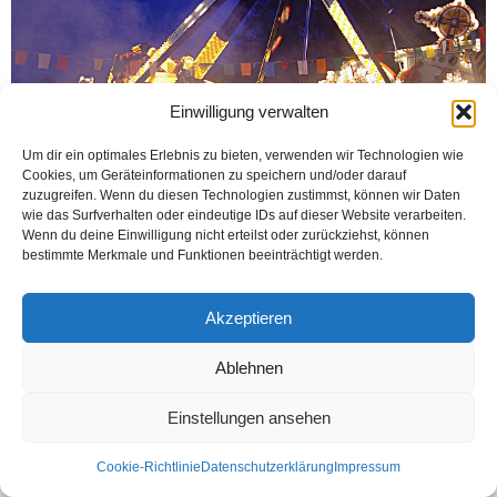
Einwilligung verwalten
Um dir ein optimales Erlebnis zu bieten, verwenden wir Technologien wie
Cookies, um Geräteinformationen zu speichern und/oder darauf
zuzugreifen. Wenn du diesen Technologien zustimmst, können wir Daten
wie das Surfverhalten oder eindeutige IDs auf dieser Website verarbeiten.
BIELEFELD (Öztürk) Bielefeld’in en büyük eğlence organizesi olan, her sene
Wenn du deine Einwilligung nicht erteilst oder zurückziehst, können
sonu yaklaşırken tertiplenen geleneksel LUNAPARK günleri 25 Ekim Cuma
bestimmte Merkmale und Funktionen beeinträchtigt werden.
günü başlıyor. Yediden yetmişe her yaştan...
Weiterlesen
Akzeptieren
Ablehnen
Kontakt
Datenschutzerklärung
Impressum
Einstellungen ansehen
© Öztürk Gazetesi 1986 – 2026
Cookie-Richtlinie
Datenschutzerklärung
Impressum