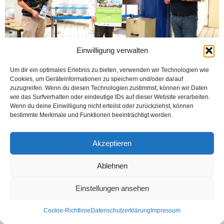
Einwilligung verwalten
Um dir ein optimales Erlebnis zu bieten, verwenden wir Technologien wie
Cookies, um Geräteinformationen zu speichern und/oder darauf
HAMM (Öztürk)Kuzey Ren Vestfalya (NRW)’de 13 Eylül’de yapılacak mahalli
zuzugreifen. Wenn du diesen Technologien zustimmst, können wir Daten
seçimlerle beraber Alman vatandaşı olmayanların tek oy kullanabildikleri Uyum
wie das Surfverhalten oder eindeutige IDs auf dieser Website verarbeiten.
Meclis Seçimleri de yapılacak. 120 değişik...
Wenn du deine Einwilligung nicht erteilst oder zurückziehst, können
bestimmte Merkmale und Funktionen beeinträchtigt werden.
Weiterlesen
Akzeptieren
Ablehnen
Kontakt
Datenschutzerklärung
Impressum
© Öztürk Gazetesi 1986 – 2026
Einstellungen ansehen
Cookie-Richtlinie
Datenschutzerklärung
Impressum