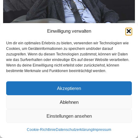
Einwilligung verwalten
Um dir ein optimales Erlebnis zu bieten, verwenden wir Technologien wie
Cookies, um Geräteinformationen zu speichern und/oder darauf
İSTANBUL (AA) Tarihçi ve yazar Prof. Dr. İlber Ortaylı, tedavi gördüğü
zuzugreifen. Wenn du diesen Technologien zustimmst, können wir Daten
hastanede hayatını kaybetti. Sağlık sorunları sebebiyle Koç Üniversitesi
wie das Surfverhalten oder eindeutige IDs auf dieser Website verarbeiten.
Hastanesi‘nde bir süredir yoğun bakımda tedavi...
Wenn du deine Einwilligung nicht erteilst oder zurückziehst, können
bestimmte Merkmale und Funktionen beeinträchtigt werden.
Weiterlesen
Akzeptieren
Kontakt
Datenschutzerklärung
Impressum
Ablehnen
© Öztürk Gazetesi 1986 – 2026
Einstellungen ansehen
Cookie-Richtlinie
Datenschutzerklärung
Impressum