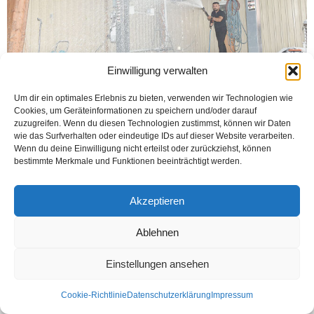
Einwilligung verwalten
Um dir ein optimales Erlebnis zu bieten, verwenden wir Technologien wie
BIELEFELD (Öztürk) MIAMI Hand Carwash otomobili elle yıkama şirketi
Cookies, um Geräteinformationen zu speichern und/oder darauf
„Brochagener Str. 84, (Wiener Straße 95), 33649 Bielefeld“ adresinde hizmet
zuzugreifen. Wenn du diesen Technologien zustimmst, können wir Daten
vermeye başladı.12 yaşından beri araba temizleme...
wie das Surfverhalten oder eindeutige IDs auf dieser Website verarbeiten.
Wenn du deine Einwilligung nicht erteilst oder zurückziehst, können
Weiterlesen
bestimmte Merkmale und Funktionen beeinträchtigt werden.
Akzeptieren
Kontakt
Datenschutzerklärung
Impressum
Ablehnen
© Öztürk Gazetesi 1986 – 2026
Einstellungen ansehen
Cookie-Richtlinie
Datenschutzerklärung
Impressum