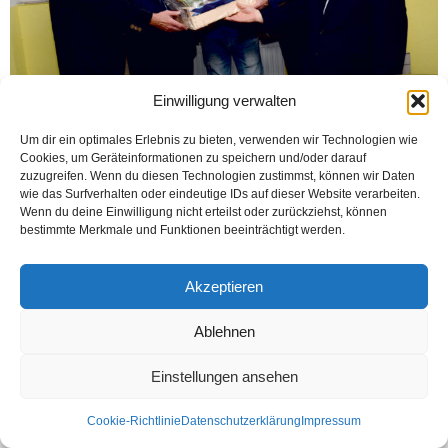
Einwilligung verwalten
Um dir ein optimales Erlebnis zu bieten, verwenden wir Technologien wie
OSNABRÜCK (Öztürk) Osnabrück Fatih Cami salonunda 40 yaşındaki bir
Cookies, um Geräteinformationen zu speichern und/oder darauf
İtalya vatandaşı kişiye kök hücre vererek hayata dönmesine yardımcı olan
zuzugreifen. Wenn du diesen Technologien zustimmst, können wir Daten
Mustafa Polat’a HİLFE FÜR PETRA und...
wie das Surfverhalten oder eindeutige IDs auf dieser Website verarbeiten.
Wenn du deine Einwilligung nicht erteilst oder zurückziehst, können
Weiterlesen
bestimmte Merkmale und Funktionen beeinträchtigt werden.
Akzeptieren
Kontakt
Datenschutzerklärung
Impressum
Ablehnen
© Öztürk Gazetesi 1986 – 2026
Einstellungen ansehen
Cookie-Richtlinie
Datenschutzerklärung
Impressum