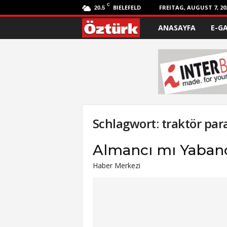
C
BIELEFELD
FREITAG, AUGUST 7, 20
20.5
ANASAYFA
E-G
Ö
z
t
ü
r
Schlagwort: traktör par
k
Almancı mı Yaban
Haber Merkezi