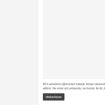
90‘lı senelerin öğrencileri hatırlar. Alman okulu
aittiniz. Ne onlar sizi anlıyordu, ne bunlar. İki dil, ik
Weiterlesen