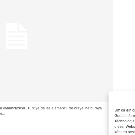
nda yabancıydınız, Türkiye´de ise alamancı. Ne oraya, ne buraya
Um dir ein o
i...
Geräteinfor
Technologien
dieser Websi
können best