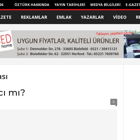
26
ÖZTÜRK HAKKINDA
YAYIN TARİHLERİ
MEDYA BİLGİLERİ
E-GAZE
AZETE
REKLAMLAR
EMLAK
YAZARLAR
VİDEO
R
ası
cı mı?
0