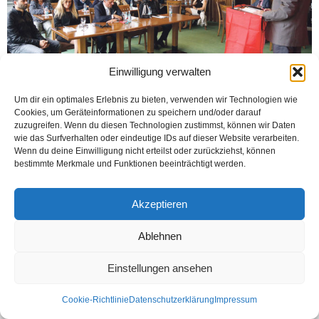
Einwilligung verwalten
FRANKFURT(TR Haber) ALMANYA genelinde Türkçe anadili çalışması
Um dir ein optimales Erlebnis zu bieten, verwenden wir Technologien wie
yapacak yeni oluşum ilk toplantısını Frankfurt yakınlarındaki Glashütten’de
Cookies, um Geräteinformationen zu speichern und/oder darauf
yaptı. Yeni oluşuma „Türkçe Anadili Girişimi” kısa adıyla (TAG) ismi...
zuzugreifen. Wenn du diesen Technologien zustimmst, können wir Daten
wie das Surfverhalten oder eindeutige IDs auf dieser Website verarbeiten.
Weiterlesen
Wenn du deine Einwilligung nicht erteilst oder zurückziehst, können
bestimmte Merkmale und Funktionen beeinträchtigt werden.
Akzeptieren
Kontakt
Datenschutzerklärung
Impressum
© Öztürk Gazetesi 1986 – 2026
Ablehnen
Einstellungen ansehen
Cookie-Richtlinie
Datenschutzerklärung
Impressum