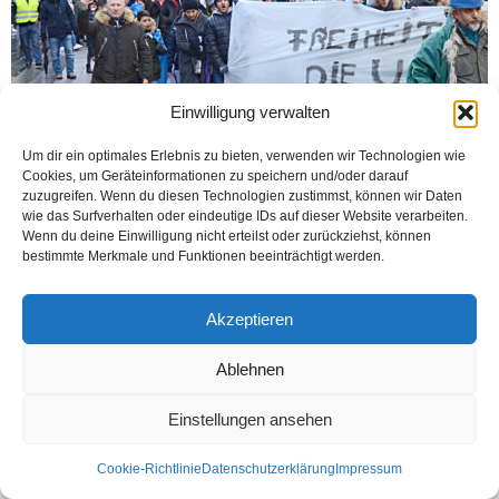
Einwilligung verwalten
Um dir ein optimales Erlebnis zu bieten, verwenden wir Technologien wie
Cookies, um Geräteinformationen zu speichern und/oder darauf
BIELEFELD (Öztürk) Çin Halk Cumhuriyeti, Doğu Türkistan’da Uygur
zuzugreifen. Wenn du diesen Technologien zustimmst, können wir Daten
Türkleri’ne uyguladığı iddia edilen zulüm Bielefeld’de protesto edildi. Tren Garı
wie das Surfverhalten oder eindeutige IDs auf dieser Website verarbeiten.
meydanında toplanan, ellerinde Doğu Türkistan ve...
Wenn du deine Einwilligung nicht erteilst oder zurückziehst, können
bestimmte Merkmale und Funktionen beeinträchtigt werden.
Weiterlesen
Akzeptieren
Ablehnen
Kontakt
Datenschutzerklärung
Impressum
© Öztürk Gazetesi 1986 – 2026
Einstellungen ansehen
Cookie-Richtlinie
Datenschutzerklärung
Impressum