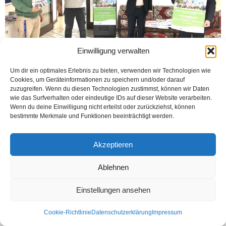
Einwilligung verwalten
Um dir ein optimales Erlebnis zu bieten, verwenden wir Technologien wie
Cookies, um Geräteinformationen zu speichern und/oder darauf
zuzugreifen. Wenn du diesen Technologien zustimmst, können wir Daten
HAMM (Öztürk) 13 Eylül 2020’de Pazar günü yapılacak Uyum Meclisi seçimi
wie das Surfverhalten oder eindeutige IDs auf dieser Website verarbeiten.
için Hamm Sosyal ve Uyum Dairesi bildiri yayınlayarak, adaylık için son
Wenn du deine Einwilligung nicht erteilst oder zurückziehst, können
başvuru tarihinin 13...
bestimmte Merkmale und Funktionen beeinträchtigt werden.
Weiterlesen
Akzeptieren
Ablehnen
Kontakt
Datenschutzerklärung
Impressum
Einstellungen ansehen
© Öztürk Gazetesi 1986 – 2026
Cookie-Richtlinie
Datenschutzerklärung
Impressum