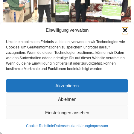
Einwilligung verwalten
Um dir ein optimales Erlebnis zu bieten, verwenden wir Technologien wie
Cookies, um Geräteinformationen zu speichern und/oder darauf
zuzugreifen. Wenn du diesen Technologien zustimmst, können wir Daten
HAMM (Öztürk) 13 Eylül 2020’de Pazar günü yapılacak Uyum Meclisi seçimi
wie das Surfverhalten oder eindeutige IDs auf dieser Website verarbeiten.
için Hamm Sosyal ve Uyum Dairesi bildiri yayınlayarak, adaylık için son
Wenn du deine Einwilligung nicht erteilst oder zurückziehst, können
başvuru tarihinin 13...
bestimmte Merkmale und Funktionen beeinträchtigt werden.
Weiterlesen
Akzeptieren
Ablehnen
Kontakt
Datenschutzerklärung
Impressum
Einstellungen ansehen
© Öztürk Gazetesi 1986 – 2026
Cookie-Richtlinie
Datenschutzerklärung
Impressum