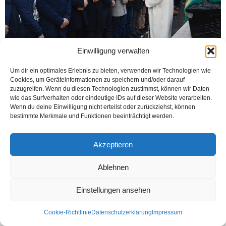
Einwilligung verwalten
Um dir ein optimales Erlebnis zu bieten, verwenden wir Technologien wie
Cookies, um Geräteinformationen zu speichern und/oder darauf
BIELEFELD (Öztürk) Yakalandığı amansız hastalığa yenik düşen Sedat
zuzugreifen. Wenn du diesen Technologien zustimmst, können wir Daten
Köklüce’nin (51) cenaze namazı 11 Aralık 2018 de Ditib Merkez Cami önünde
wie das Surfverhalten oder eindeutige IDs auf dieser Website verarbeiten.
kılındı. Yoğun ilginin olduğu gözlemlenen...
Wenn du deine Einwilligung nicht erteilst oder zurückziehst, können
bestimmte Merkmale und Funktionen beeinträchtigt werden.
Weiterlesen
Akzeptieren
Ablehnen
Kontakt
Datenschutzerklärung
Impressum
© Öztürk Gazetesi 1986 – 2026
Einstellungen ansehen
Cookie-Richtlinie
Datenschutzerklärung
Impressum