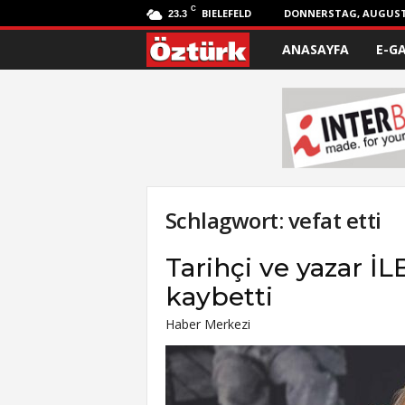
C
BIELEFELD
DONNERSTAG, AUGUST 
23.3
ANASAYFA
E-G
Ö
z
t
ü
r
Schlagwort: vefat etti
k
Tarihçi ve yazar İ
kaybetti
Haber Merkezi