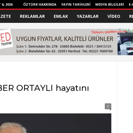
6, 2026
ÖZTÜRK HAKKINDA
YAYIN TARİHLERİ
MEDYA BİLGİLERİ
E-
AZETE
REKLAMLAR
EMLAK
YAZARLAR
VİDEO
R
LBER ORTAYLI hayatını
0