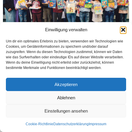
Einwilligung verwalten
Um dir ein optimales Erlebnis zu bieten, verwenden wir Technologien wie
Cookies, um Geräteinformationen zu speichern und/oder darauf
OELDE (Öztürk) Oelde ve Çevresi Türk Veliler Derneği ile Volkshochschule`nin
zuzugreifen. Wenn du diesen Technologien zustimmst, können wir Daten
(VHS) ortaklaşa düzenlediği Türkçe ve Almanca okuma yarışmasına toplam 20
wie das Surfverhalten oder eindeutige IDs auf dieser Website verarbeiten.
öğrenci katıldı. Oelde ve...
Wenn du deine Einwilligung nicht erteilst oder zurückziehst, können
bestimmte Merkmale und Funktionen beeinträchtigt werden.
Weiterlesen
Akzeptieren
Ablehnen
Kontakt
Datenschutzerklärung
Impressum
© Öztürk Gazetesi 1986 – 2026
Einstellungen ansehen
Cookie-Richtlinie
Datenschutzerklärung
Impressum