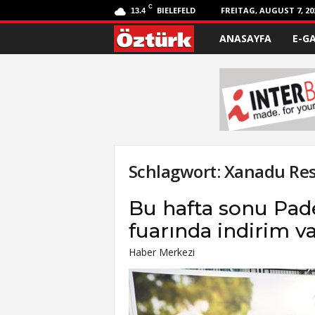
C
BIELEFELD
FREITAG, AUGUST 7, 20
13.4
ANASAYFA
E-G
Ö
z
t
ü
r
Schlagwort: Xanadu Res
k
Bu hafta sonu Pad
fuarında indirim v
Haber Merkezi