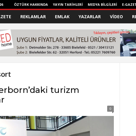
26
ÖZTÜRK HAKKINDA
YAYIN TARİHLERİ
MEDYA BİLGİLERİ
E-GAZE
AZETE
REKLAMLAR
EMLAK
YAZARLAR
VİDEO
R
ort
erborn’daki turizm
ar
0