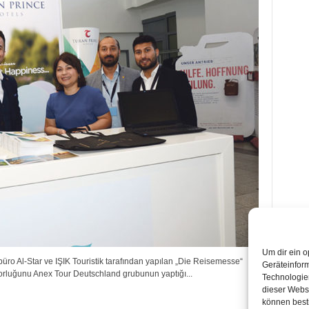
Um dir ein o
 Al-Star ve IŞIK Touristik tarafından yapılan „Die Reisemesse“
Geräteinfor
orluğunu Anex Tour Deutschland grubunun yaptığı...
Technologien
dieser Websi
können best