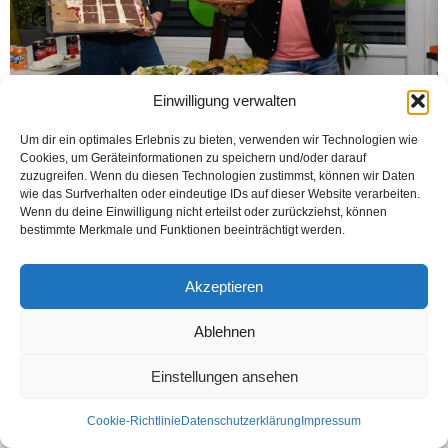
Einwilligung verwalten
Um dir ein optimales Erlebnis zu bieten, verwenden wir Technologien wie
Cookies, um Geräteinformationen zu speichern und/oder darauf
zuzugreifen. Wenn du diesen Technologien zustimmst, können wir Daten
BIELEFELD (Öztürk) Bielefeld’in „Hacı Berberlerinden Berber Gürkan“
wie das Surfverhalten oder eindeutige IDs auf dieser Website verarbeiten.
Almanya’ya gelir gelmez yaş gününü kutladı. 48 yaşını Öz-tat simit ve kahvaltı
Wenn du deine Einwilligung nicht erteilst oder zurückziehst, können
evinde kutlayan Gürkan Yoğurtcu, tam sekiz...
bestimmte Merkmale und Funktionen beeinträchtigt werden.
Weiterlesen
Akzeptieren
Ablehnen
Kontakt
Datenschutzerklärung
Impressum
Einstellungen ansehen
© Öztürk Gazetesi 1986 – 2026
Cookie-Richtlinie
Datenschutzerklärung
Impressum