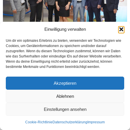
Einwilligung verwalten
Um dir ein optimales Erlebnis zu bieten, verwenden wir Technologien wie
Cookies, um Geräteinformationen zu speichern und/oder darauf
zuzugreifen. Wenn du diesen Technologien zustimmst, können wir Daten
wie das Surfverhalten oder eindeutige IDs auf dieser Website verarbeiten.
PADERBORN (Öztürk) Bielefeld’deki Alstar Seyahat bürosu ile Paderborn’daki
Wenn du deine Einwilligung nicht erteilst oder zurückziehst, können
Işık Reisen’ın ortaklaşa tertipledikleri ve Pazar günü (7 Ekim 2018) yapılacak
bestimmte Merkmale und Funktionen beeinträchtigt werden.
Türkiye’de tatil mekanları fuarının açılış galası...
Weiterlesen
Akzeptieren
Ablehnen
Kontakt
Datenschutzerklärung
Impressum
Einstellungen ansehen
© Öztürk Gazetesi 1986 – 2026
Cookie-Richtlinie
Datenschutzerklärung
Impressum