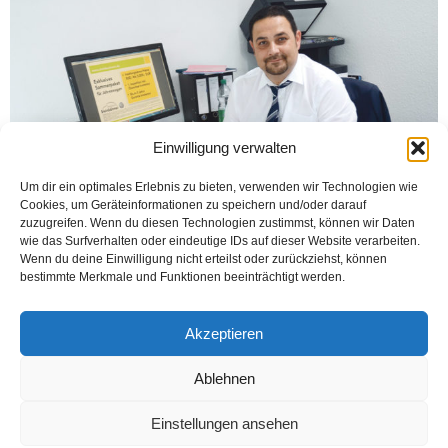
Einwilligung verwalten
Um dir ein optimales Erlebnis zu bieten, verwenden wir Technologien wie
Cookies, um Geräteinformationen zu speichern und/oder darauf
zuzugreifen. Wenn du diesen Technologien zustimmst, können wir Daten
wie das Surfverhalten oder eindeutige IDs auf dieser Website verarbeiten.
Wenn du deine Einwilligung nicht erteilst oder zurückziehst, können
BIELEFELD (Öztürk) Autohaus Steinböhmer’in Eckendorfer caddesindeki
bestimmte Merkmale und Funktionen beeinträchtigt werden.
şubenin işletme müdürü Mustafa Büyük, 31 Haziran 2018’e kadar sürecek yaz
kampanyasını açıkladı. Kampanya’dan faydalanmak isteyen kişilerin ellerini
çabuk tutmaları...
Akzeptieren
Weiterlesen
Ablehnen
Einstellungen ansehen
Kontakt
Datenschutzerklärung
Impressum