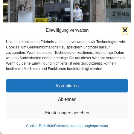
Einwilligung verwalten
Um dir ein optimales Erlebnis zu bieten, verwenden wir Technologien wie
Cookies, um Geräteinformationen zu speichern und/oder darauf
BIELEFELD (Öztürk) Bielefeld şehir merkezinde, Herbert-Hinnendahl-Straße 9
zuzugreifen. Wenn du diesen Technologien zustimmst, können wir Daten
adresinde hizmet veren Reisebüro Eroğlu’nun sahibi Erdem Eroğlu, bu sene
wie das Surfverhalten oder eindeutige IDs auf dieser Website verarbeiten.
yaz sezonunda Türkiye’nin tatil için tercih edilen...
Wenn du deine Einwilligung nicht erteilst oder zurückziehst, können
bestimmte Merkmale und Funktionen beeinträchtigt werden.
Weiterlesen
Akzeptieren
Ablehnen
Kontakt
Datenschutzerklärung
Impressum
© Öztürk Gazetesi 1986 – 2026
Einstellungen ansehen
Cookie-Richtlinie
Datenschutzerklärung
Impressum