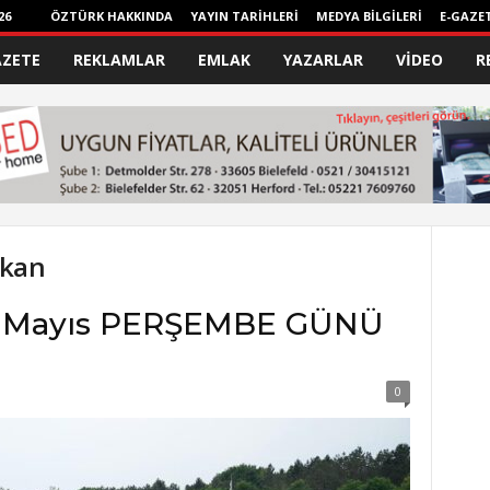
26
ÖZTÜRK HAKKINDA
YAYIN TARİHLERİ
MEDYA BİLGİLERİ
E-GAZE
AZETE
REKLAMLAR
EMLAK
YAZARLAR
VİDEO
R
şkan
0 Mayıs PERŞEMBE GÜNÜ
0