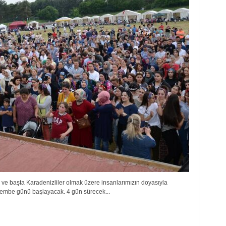
e başta Karadenizliler olmak üzere insanlarımızın doyasıyla
şembe günü başlayacak. 4 gün sürecek...