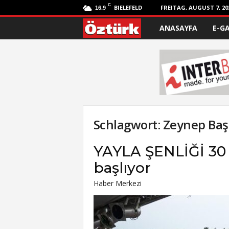
C
BIELEFELD
FREITAG, AUGUST 7, 20
16.9
ANASAYFA
E-G
Ö
z
t
ü
r
Schlagwort: Zeynep Ba
k
YAYLA ŞENLİĞİ 3
başlıyor
Haber Merkezi