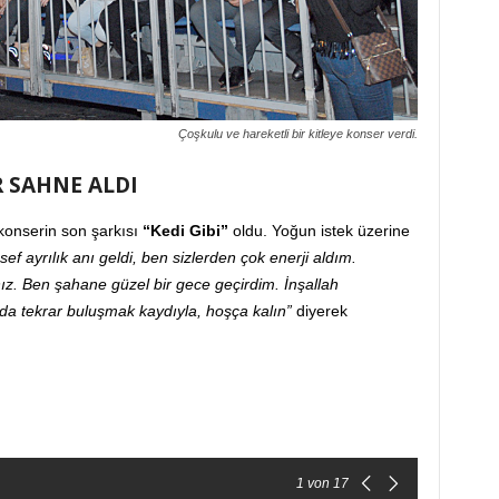
Çoşkulu ve hareketli bir kitleye konser verdi.
R SAHNE ALDI
konserin son şarkısı
“Kedi Gibi”
oldu. Yoğun istek üzerine
ef ayrılık anı geldi, ben sizlerden çok enerji aldım.
ız. Ben şahane güzel bir gece geçirdim. İnşallah
nda tekrar buluşmak kaydıyla, hoşça kalın”
diyerek
1
von 17