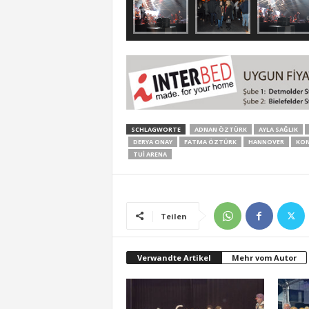
SCHLAGWORTE
ADNAN ÖZTÜRK
AYLA SAĞLIK
DERYA ONAY
FATMA ÖZTÜRK
HANNOVER
KON
TUİ ARENA
Teilen
Verwandte Artikel
Mehr vom Autor