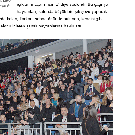
su Banu
ışıklarını açar mısınız“ diye seslendi. Bu çağrıya
ışlardı.
hayranları; salonda büyük bir ışık şovu yaparak
nede kalan, Tarkan, sahne önünde bulunan, kendisi gibi
alonu inleten şanslı hayranlarına havlu attı.