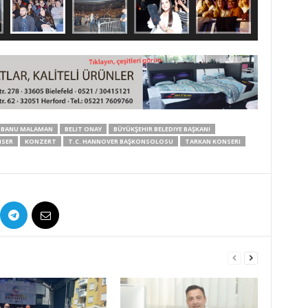
BANU MALAMAN
BELIT ONAY
BÜYÜKŞEHIR BELEDIYE BAŞKANI
SER
KONZERT
T.C. HANNOVER BAŞKONSOLOSU
TARKAN KONSERI