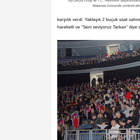
eşi Derya Onay ile T.C. Hannover Başkonsolo
Malaman konserde yerlerini alm
karşılık verdi. Yaklaşık 2 buçuk saat sah
hareketli ve “Seni seviyoruz Tarkan” diye s