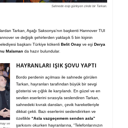
Sahnede esip gürleyen zinde bir Tarkan.
çılardan Tarkan, Aşağı Saksonya’nın başkenti Hannover TUI
nnover ve değişik şehirlerden yaklaşık 5 bin kişinin
elediyesi başkanı Türkiye kökenli
Belit Onay
ve eşi
Derya
nu Malaman
da hazır bulundular.
HAYRANLARI IŞIK ŞOVU YAPTI
Bordo perdenin açılması ile sahnede görülen
Tarkan, hayranları tarafından büyük bir sevgi
gösterisi ve çığlık ile karşılandı. En güzel ve en
sevilen eserlerini sırasıyla seslendiren Tarkan,
sahnedeki kıvrak dansları, çevik hareketleriyle
dikkat çekti. Bazı eserlerini seslendirirken ve
özellikle
“Asla vazgeçemem senden asla”
Onay ve
şarkısını okurken hayranlarına, “Telefonlarınızın