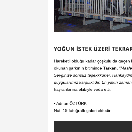
YOĞUN İSTEK ÜZERİ TEKRA
Hareketli olduğu kadar çoşkulu da geçen 
okunan şarkının bitiminde
Tarkan
,
“Maales
Sevginize sonsuz teşekkkürler. Harikaydın
duygularımız karşılıklıdır. En yakın zama
hayranlarına ekibiyle veda etti.
• Adnan ÖZTÜRK
Not: 19 fotoğraflı galeri ektedir.