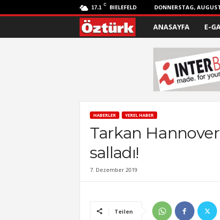
C
BIELEFELD
DONNERSTAG, AUGUST 
17.1
ANASAYFA
E-G
Ö
z
t
ü
r
HABERLER
YEREL HABER
Tarkan Hannover 
k
salladı!
7. Dezember 2019
Teilen