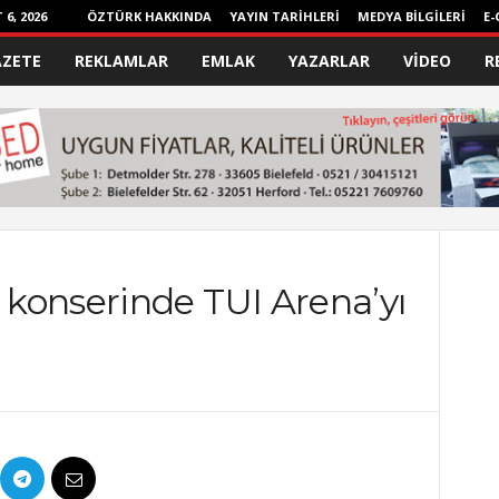
6, 2026
ÖZTÜRK HAKKINDA
YAYIN TARİHLERİ
MEDYA BİLGİLERİ
E-
AZETE
REKLAMLAR
EMLAK
YAZARLAR
VİDEO
R
konserinde TUI Arena’yı