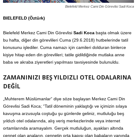
Bielefeld Merkez Cami Din Görevlisi Sadi Koca
BIELEFELD (Öztürk)
Bielefeld Merkez Cami Din Görevlisi
Sadi Koca
başta olmak üzere
bu hafta, diğer din görevlileri Cuma (29.6.2018) hutbelerinde tatil
konusunu işlediler. Cuma namazı için camileri dolduran binlerce
kişiye hitap eden din görevlileri; tatile gidildiğinde mutlaka anne
baba ve akraba ziyeretleri yapılması tavsiyesinde bulunuldu.
ZAMANINIZI BEŞ YILDIZLI OTEL ODALARINA
DEĞİL
„Muhterem Müslümanlar“ diye söze başlayan Merkez Cami Din
Görevlisi Sadi Koca; “Tatil döneminin yaklaştığı ve içimizin sılaya
kavuşma arzusuyla coştuğu şu günlerde geliniz, mutluluğu beş
yıldızlı otel odalarında, alış veriş merkezlerinde veya internet
ortamlarında aramayalım. Gerçek mutluluğun, ayakları altında
cennet olan anaların, cennetin orta kapısı olan babaların yanında