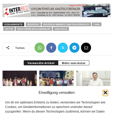
SCHLAGWORTE
BIELEFELD
BIELEFELD MERKEZ CAMI DIN GÖREVLISI
CAMI
HUTBE
MUHTEREM MÜSLÜMANLAR
SADI KOCA
Teilen
Verwandte Artikel
Mehr vom Autor
Einwilligung verwalten
Bielefeld’de 1. Çocuk
Rheda-Wiedenbrück’de
Belediyenin bütçesi
Festivali yapıldı
Yabancılar Haftası
donduruldu
Um dir ein optimales Erlebnis zu bieten, verwenden wir Technologien wie
Yapıldı
Cookies, um Geräteinformationen zu speichern und/oder darauf
zuzugreifen. Wenn du diesen Technologien zustimmst, können wir Daten