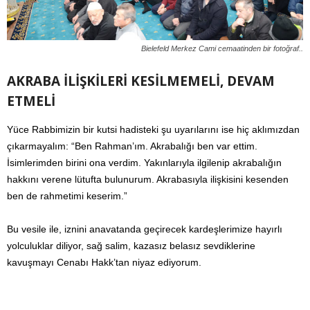
Bielefeld Merkez Cami cemaatinden bir fotoğraf..
AKRABA İLİŞKİLERİ KESİLMEMELİ, DEVAM
ETMELİ
Yüce Rabbimizin bir kutsi hadisteki şu uyarılarını ise hiç aklımızdan
çıkarmayalım: “Ben Rahman’ım. Akrabalığı ben var ettim.
İsimlerimden birini ona verdim. Yakınlarıyla ilgilenip akrabalığın
hakkını verene lütufta bulunurum. Akrabasıyla ilişkisini kesenden
ben de rahmetimi keserim.”
Bu vesile ile, iznini anavatanda geçirecek kardeşlerimize hayırlı
yolculuklar diliyor, sağ salim, kazasız belasız sevdiklerine
kavuşmayı Cenabı Hakk’tan niyaz ediyorum.