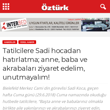
HABERLER
YEREL HABER
Tatilcilere Sadi hocadan
hatırlatma; anne, baba ve
akrabaları ziyaret edelim,
unutmayalım!
Bielefeld Merkez Cami din görevlisi Sadi Koca, geçen
hafta Cuma günü (29.6.2018) Cuma namazında okuduğu
hutbede tatilcilere, “Başta anne ve babalarınız olmakla
birlikte aile yakınlarınızı ve akrabalarınızı ziyeret edin,