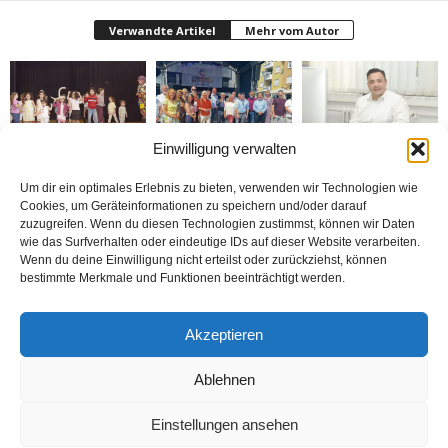
Verwandte Artikel
Mehr vom Autor
Einwilligung verwalten
Bielefeld’de 1. Çocuk
Rheda-Wiedenbrück’de
Belediyenin bütçesi
Festivali yapıldı
Yabancılar Haftası
donduruldu
Um dir ein optimales Erlebnis zu bieten, verwenden wir Technologien wie
Yapıldı
Cookies, um Geräteinformationen zu speichern und/oder darauf
zuzugreifen. Wenn du diesen Technologien zustimmst, können wir Daten
wie das Surfverhalten oder eindeutige IDs auf dieser Website verarbeiten.
Wenn du deine Einwilligung nicht erteilst oder zurückziehst, können
bestimmte Merkmale und Funktionen beeinträchtigt werden.
Doymaz Danışmanlık 2.
Bakım Sigortası
nune’ma restoran
Akzeptieren
şubesini Rheda-
Danışmanlığı Yapıyoruz
„İstediğin Kadar Ye“
Wiedenbrück’e açtı
sistemi ile çalışıyor
Ablehnen
Einstellungen ansehen
Kontakt
Datenschutzerklärung
Impressum