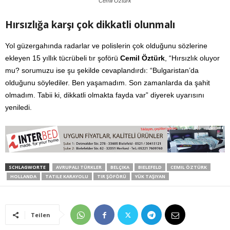
Cemil Öztürk
Hırsızlığa karşı çok dikkatli olunmalı
Yol güzergahında radarlar ve polislerin çok olduğunu sözlerine
ekleyen 15 yıllık tücrübeli tır şoförü
Cemil Öztürk
, “Hırsızlık oluyor
mu? sorumuzu ise şu şekilde cevaplandırdı: “Bulgaristan’da
olduğunu söylediler. Ben yaşamadım. Son zamanlarda da şahit
olmadım. Tabii ki, dikkatli olmakta fayda var” diyerek uyarısını
yeniledi.
SCHLAGWORTE
AVRUPALI TÜRKLER
BELÇIKA
BIELEFELD
CEMIL ÖZTÜRK
HOLLANDA
TATILE KARAYOLU
TIR ŞÖFÖRÜ
YÜK TAŞIYAN
Teilen