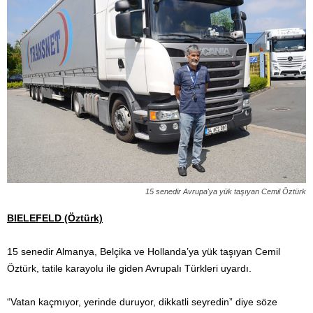
15 senedir Avrupa'ya yük taşıyan Cemil Öztürk
BIELEFELD (Öztürk)
15 senedir Almanya, Belçika ve Hollanda’ya yük taşıyan Cemil
Öztürk, tatile karayolu ile giden Avrupalı Türkleri uyardı.
“Vatan kaçmıyor, yerinde duruyor, dikkatli seyredin” diye söze