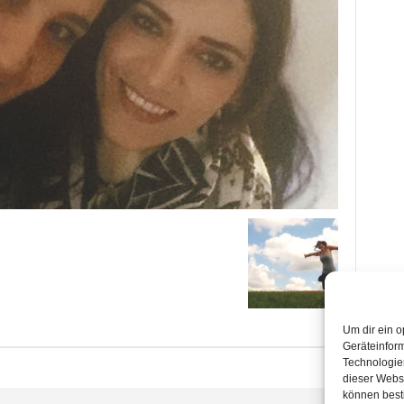
Um dir ein o
Geräteinfor
Technologien
dieser Websi
können best