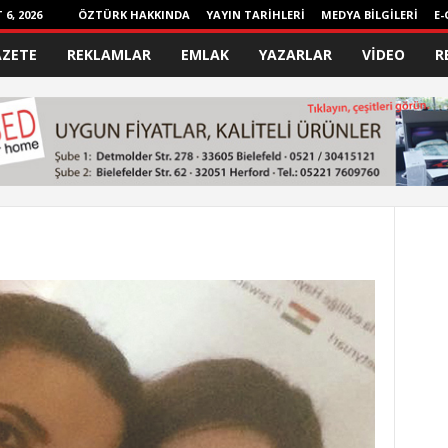
6, 2026
ÖZTÜRK HAKKINDA
YAYIN TARİHLERİ
MEDYA BİLGİLERİ
E-
AZETE
REKLAMLAR
EMLAK
YAZARLAR
VİDEO
R