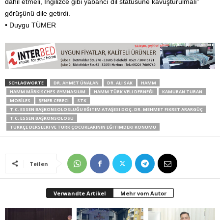
dahil etmeli, İngilizce gibi yabancı dil statüsüne kavuşturulmalı”
görüşünü dile getirdi.
• Duygu TÜMER
SCHLAGWORTE
DR. AHMET ÜNALAN
DR. ALI SAK
HAMM
HAMM MÄRKISCHES GYMNASIUM
HAMM TÜRK VELI DERNEĞI
KAMURAN TURAN
MOBİLES
ŞENER CEBECI
STK
T.C. ESSEN BAŞKONSOLOSLUĞU EĞITIM ATAŞESI DOÇ. DR. MEHMET FIKRET ARARGÜÇ
T.C. ESSEN BAŞKONSOLOSU
TÜRKÇE DERSLERI VE TÜRK ÇOCUKLARININ EĞITIMDEKI KONUMU
Teilen
Verwandte Artikel
Mehr vom Autor