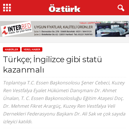
HABERLER
YEREL HABER
Türkçe; İngilizce gibi statü
kazanmalı
Toplantıya T.C. Essen Başkonsolosu Şener Cebeci, Kuzey
Ren Vestfalya Eyalet Hükümeti Danışmanı Dr. Ahmet
Ünalan, T. C. Essen Başkonsolosluğu Eğitim Ataşesi Doç.
Dr. Mehmet Fikret Arargüç, Kuzey Ren Vestfalya Veli
Dernekleri Federasyonu Başkanı Dr. Ali Sak ve çok sayıda
izleyici katıldı.