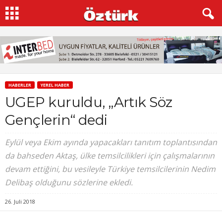
HABERLER
YEREL HABER
UGEP kuruldu, „Artık Söz
Gençlerin“ dedi
Eylül veya Ekim ayında yapacakları tanıtım toplantısından
da bahseden Aktaş, ülke temsilcilikleri için çalışmalarının
devam ettiğini, bu vesileyle Türkiye temsilcilerinin Nedim
Delibaş olduğunu sözlerine ekledi.
26. Juli 2018