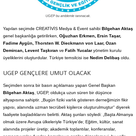
UGEP bu amblemle tanınacak.
Yapılan seçimde CREATİVİS Medya & Event sahibi
Bilgehan Aktaş
genel başkanlığa getirilirken,
Oğuzhan Erkmen, Ersin Taşar,
Fadime Aygün, Thorsten W. Dieckmann von Laar, Ozan
Demircan, Levent Taşkıran
ve
Fatih Yucalar
yönetim kurulu
üyeliklerini oluşturdular. Türkiye temsilcisi ise
Nedim Delibaş
oldu.
UGEP GENÇLERE UMUT OLACAK
Seçimden sonra bir basın açıklaması yapan Genel Başkan
Bilgehan Aktaş
, UGEP, oldukça uzun süren bir düşünce
altyapısına sahiptir. „Bugün fiziki varlık gösteren derneğimizin fikir
yapısı, alanında uzman tecrübeli kişilerce oluşturulmuştur“ diyerek
faaliyete başladıklarını belirtti. Aktaş şunları söyledi: „Başta Almanya
olmak üzere Avrupa ülkeleriyle Türkiye’de; Eğitim, kültür, sanat
alanında projeler üretip; akademik toplantılar, konferanslar,