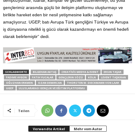
sempozyumlar, fuarlar, kamplar ve geziler düzenlemeyi, bu yolla
gençlerimiz arasında güçlü bir iletişim platformu oluşturmayı ve
birlikte hareket eden bir nesil yetişmesine katkı sağlamayı
amaçlıyoruz. UGEP, batı Avrupa Türk gençliğini Türkiye ve Avrupa
iş dünyasına nitelikli iş gücü olarak kazandırmayı en önemli hedefi
olarak belirlemiştir“ dedi.
SCHLAGWORTE
BILGEHAN AKTAŞ
CREATİVİS MEDYA & EVENT
ERSIN TAŞAR
FADIME AYGÜN
FATIH YUCALAR
GENÇLERIN SÖZÜ
KÖLN
LEVENT TAŞKIRAN
OĞUZHAN ERKMEN
OZAN DEMIRCAN
THORSTEN W. DIECKMANN VON LAAR
UGEP
ULUSLARARASI GENÇLIK VE EĞITIM PLATFORMU
Teilen
Verwandte Artikel
Mehr vom Autor