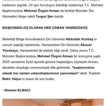
toplantısı yapıldı. 10 ayrı kuruluşun katıldığı toplantıya T.C. Münster
Başkonsolosu
Mehmet Özgün Arman
ile birlikte Münster Din
Hizmetleri Ataşe vekili
Turgut Şen
katıldı.
BAŞKONSOLOS OLARAK HER ZAMAN YANINIZDAYIZ
Bielefeld Bölge Koordinatörü Din Görevlisi
Abdullah Kızıltaş
’ın
sunum yaptığı toplantıda, Harsewinkel Din Görevlisi
Abuzer
Yücekaya
, Harsewinkel ile alakalı bilgi verdi. Daha sonra T.C.
Münster Başkonsolosu
Mehmet Özgün Arman
bir konuşma yaptı.
2025 senesinin Eylül ayında göreve başladığını söyleyen Arman,
davetten duyduğu memnuniyeti dile getirerek,
“başkonsolos
olarak her zaman vatandaşlarımızın yanındayız“
dedi. Toplantı
Bekir Yalçın
’ın duası ile son buldu.
· Himmet ELMACI