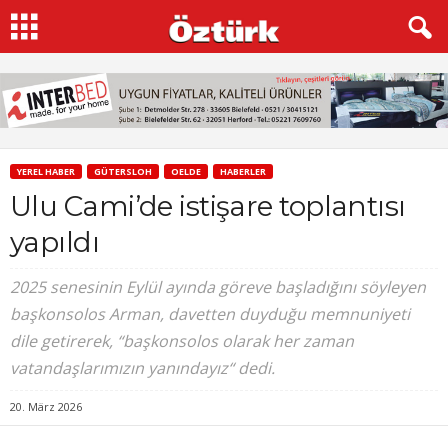
YEREL HABER
GÜTERSLOH
OELDE
HABERLER
Ulu Cami’de istişare toplantısı
yapıldı
2025 senesinin Eylül ayında göreve başladığını söyleyen
başkonsolos Arman, davetten duyduğu memnuniyeti
dile getirerek, “başkonsolos olarak her zaman
vatandaşlarımızın yanındayız“ dedi.
20. März 2026