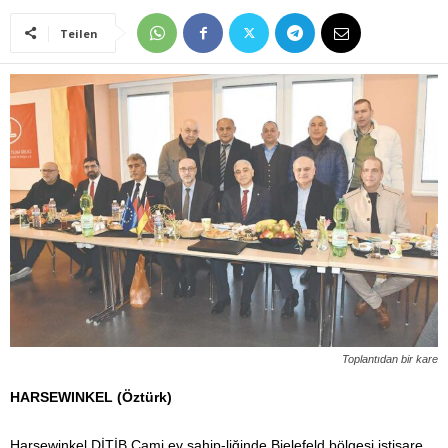
Teilen
Toplantıdan bir kare
HARSEWINKEL (Öztürk)
Harsewinkel DİTİB Cami ev sahip-liğinde Bielefeld bölgesi istişare