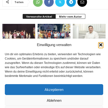
Teilen
Verwandte Artikel
Mehr vom Autor
Einwilligung verwalten
Bielefeld’de 1. Çocuk
Rheda-Wiedenbrück’de
Belediyenin bütçesi
Festivali yapıldı
Yabancılar Haftası
donduruldu
Um dir ein optimales Erlebnis zu bieten, verwenden wir Technologien wie
Yapıldı
Cookies, um Geräteinformationen zu speichern und/oder darauf
zuzugreifen. Wenn du diesen Technologien zustimmst, können wir Daten
wie das Surfverhalten oder eindeutige IDs auf dieser Website verarbeiten.
Wenn du deine Einwilligung nicht erteilst oder zurückziehst, können
bestimmte Merkmale und Funktionen beeinträchtigt werden.
Doymaz Danışmanlık 2.
Bakım Sigortası
nune’ma restoran
Akzeptieren
şubesini Rheda-
Danışmanlığı Yapıyoruz
„İstediğin Kadar Ye“
Wiedenbrück’e açtı
sistemi ile çalışıyor
Ablehnen