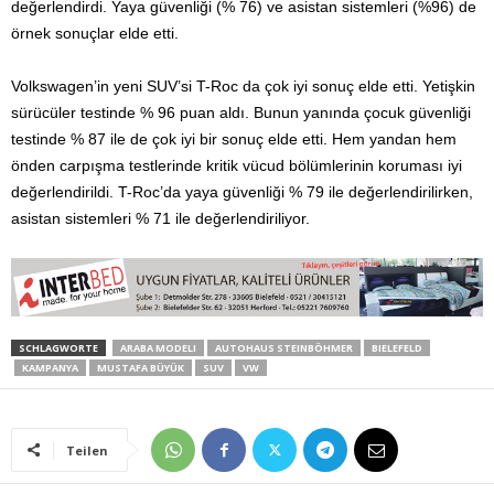
değerlendirdi. Yaya güvenliği (% 76) ve asistan sistemleri (%96) de
örnek sonuçlar elde etti.
Volkswagen’in yeni SUV’si T-Roc da çok iyi sonuç elde etti. Yetişkin
sürücüler testinde % 96 puan aldı. Bunun yanında çocuk güvenliği
testinde % 87 ile de çok iyi bir sonuç elde etti. Hem yandan hem
önden carpışma testlerinde kritik vücud bölümlerinin koruması iyi
değerlendirildi. T-Roc’da yaya güvenliği % 79 ile değerlendirilirken,
asistan sistemleri % 71 ile değerlendiriliyor.
SCHLAGWORTE
ARABA MODELI
AUTOHAUS STEINBÖHMER
BIELEFELD
KAMPANYA
MUSTAFA BÜYÜK
SUV
VW
Teilen