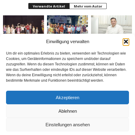
Verwandte Artikel
Mehr vom Autor
Einwilligung verwalten
Bielefeld’de 1. Çocuk
Rheda-Wiedenbrück’de
Belediyenin bütçesi
Festivali yapıldı
Yabancılar Haftası
donduruldu
Um dir ein optimales Erlebnis zu bieten, verwenden wir Technologien wie
Yapıldı
Cookies, um Geräteinformationen zu speichern und/oder darauf
zuzugreifen. Wenn du diesen Technologien zustimmst, können wir Daten
wie das Surfverhalten oder eindeutige IDs auf dieser Website verarbeiten.
Wenn du deine Einwilligung nicht erteilst oder zurückziehst, können
bestimmte Merkmale und Funktionen beeinträchtigt werden.
Doymaz Danışmanlık 2.
Bakım Sigortası
nune’ma restoran
Akzeptieren
şubesini Rheda-
Danışmanlığı Yapıyoruz
„İstediğin Kadar Ye“
Wiedenbrück’e açtı
sistemi ile çalışıyor
Ablehnen
Einstellungen ansehen
Kontakt
Datenschutzerklärung
Impressum