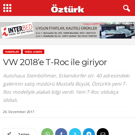
HABERLER
YEREL HABER
VW 2018’e T-Roc ile giriyor
Autohaus Steinböhmer, Eckendorfer str. 40 adresindeki
galerinin satış müdürü Mustafa Büyük, Öztürk’e yeni T-
Roc modeliyle alakalı bilgi verdi. Yeni T-Roc oldukça
iddialı.
26. Dezember 2017
Teilen