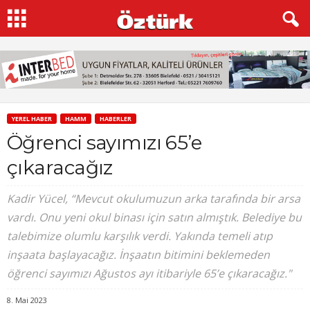
YEREL HABER
HAMM
HABERLER
Öğrenci sayımızı 65’e
çıkaracağız
Kadir Yücel, “Mevcut okulumuzun arka tarafında bir arsa
vardı. Onu yeni okul binası için satın almıştık. Belediye bu
talebimize olumlu karşılık verdi. Yakında temeli atıp
inşaata başlayacağız. İnşaatın bitimini beklemeden
öğrenci sayımızı Ağustos ayı itibariyle 65’e çıkaracağız."
8. Mai 2023