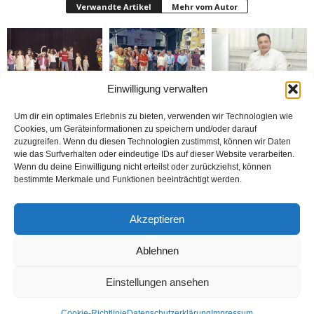
Verwandte Artikel
Mehr vom Autor
Einwilligung verwalten
Bielefeld’de 1. Çocuk
Rheda-Wiedenbrück’de
Belediyenin bütçesi
Festivali yapıldı
Yabancılar Haftası
donduruldu
Um dir ein optimales Erlebnis zu bieten, verwenden wir Technologien wie
Yapıldı
Cookies, um Geräteinformationen zu speichern und/oder darauf
zuzugreifen. Wenn du diesen Technologien zustimmst, können wir Daten
wie das Surfverhalten oder eindeutige IDs auf dieser Website verarbeiten.
Wenn du deine Einwilligung nicht erteilst oder zurückziehst, können
bestimmte Merkmale und Funktionen beeinträchtigt werden.
Doymaz Danışmanlık 2.
Bakım Sigortası
nune’ma restoran
Akzeptieren
şubesini Rheda-
Danışmanlığı Yapıyoruz
„İstediğin Kadar Ye“
Wiedenbrück’e açtı
sistemi ile çalışıyor
Ablehnen
Einstellungen ansehen
Kontakt
Datenschutzerklärung
Impressum
Cookie-Richtlinie
Datenschutzerklärung
Impressum