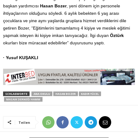
başkan yardımcısı
Hasan Bozer
, yeni dönem için personele
ihtiyaçlarının olduğunu söyledi. 6 aylık bebekten 6 yaş arası
çocuklara ve yine aynı yaşlarda gruplara hizmet verdiklerini dile
getiren Bozer, “Eğitimlerini tamamlamış 4 kişiye ve meslek eğitimi
yapmak isteyen iki kişiye imkan tanıyacağız. İlgi duyan
Öztürk
okurları bize müracaat edebilirler” duyurusunu yaptı.
· Yusuf KUŞAKLI
SCHLAGWORTE
ANA OKULU
HASAN BOZER
KADIR YÜCEL
MASAIK DERNEĞI HAMM
Teilen