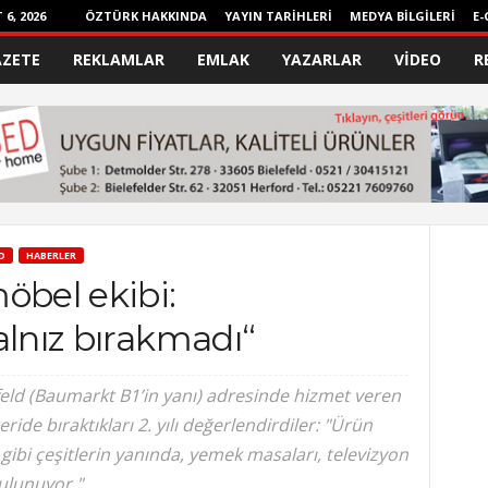
6, 2026
ÖZTÜRK HAKKINDA
YAYIN TARİHLERİ
MEDYA BİLGİLERİ
E-
AZETE
REKLAMLAR
EMLAK
YAZARLAR
VİDEO
R
D
HABERLER
öbel ekibi:
alnız bırakmadı“
eld (Baumarkt B1’in yanı) adresinde hizmet veren
de bıraktıkları 2. yılı değerlendirdiler: "Ürün
 gibi çeşitlerin yanında, yemek masaları, televizyon
bulunuyor."