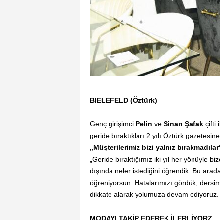
BIELEFELD (Öztürk)
Genç girişimci
Pelin
ve
Sinan Şafak
çifti 
geride bıraktıkları 2 yılı Öztürk gazetesine
„Müşterilerimiz bizi yalnız bırakmadılar
„Geride bıraktığımız iki yıl her yönüyle bi
dışında neler istediğini öğrendik. Bu arada
öğreniyorsun. Hatalarımızı gördük, dersimi
dikkate alarak yolumuza devam ediyoruz.
MODAYI TAKİP EDEREK İLERLİYORZ