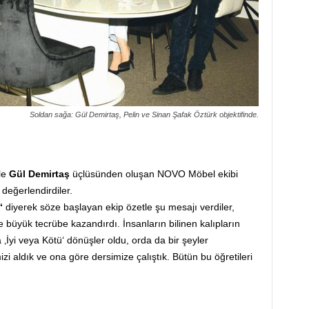
Soldan sağa: Gül Demirtaş, Pelin ve Sinan Şafak Öztürk objektifinde.
ile
Gül Demirtaş
üçlüsünden oluşan NOVO Möbel ekibi
 değerlendirdiler.
“
diyerek söze başlayan ekip özetle şu mesajı verdiler,
ze büyük tecrübe kazandırdı. İnsanların bilinen kalıpların
 ‚İyi veya Kötü‘ dönüşler oldu, orda da bir şeyler
zi aldık ve ona göre dersimize çalıştık. Bütün bu öğretileri