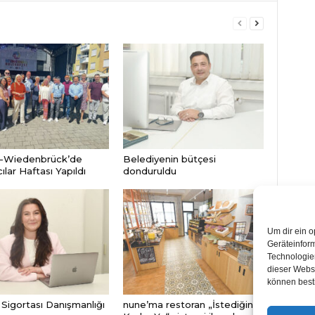
-Wiedenbrück’de
Belediyenin bütçesi
lar Haftası Yapıldı
donduruldu
Um dir ein o
Geräteinfor
Technologien
dieser Websi
können best
Sigortası Danışmanlığı
nune’ma restoran „İstediğin