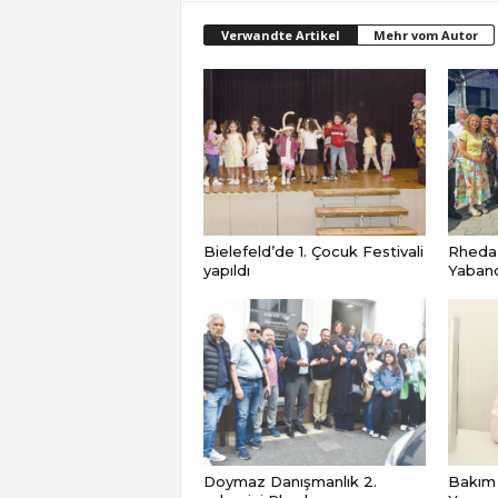
Verwandte Artikel
Mehr vom Autor
Bielefeld’de 1. Çocuk Festivali
Rheda
yapıldı
Yabancı
Doymaz Danışmanlık 2.
Bakım 