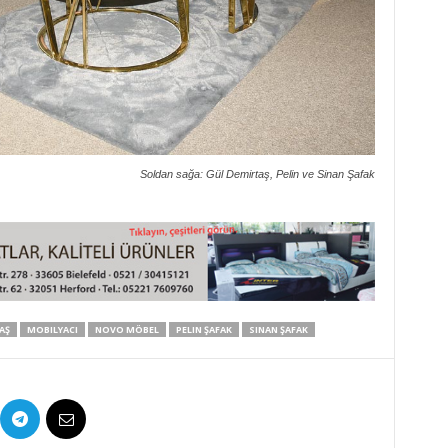
Soldan sağa: Gül Demirtaş, Pelin ve Sinan Şafak
AŞ
MOBILYACI
NOVO MÖBEL
PELIN ŞAFAK
SINAN ŞAFAK