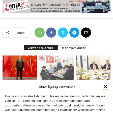
Teilen
Verwandte Artikel
Mehr vom Autor
Bielefeld CHP başkanı
Alparslan Türkeş
Anahtar Parti Genel
Einwilligung verwalten
Gökçeltik’ten hüzünlü
vefatının 29. yılında
Başkanı Yavuz
mesaj „Altı oku
anıldı
Ağıralioğlu “Benim bu
kalbimizde taşımaya
millete borcum var”
devam edeceğiz“
Um dir ein optimales Erlebnis zu bieten, verwenden wir Technologien wie
Cookies, um Geräteinformationen zu speichern und/oder darauf
zuzugreifen. Wenn du diesen Technologien zustimmst, können wir Daten
wie das Surfverhalten oder eindeutige IDs auf dieser Website verarbeiten.