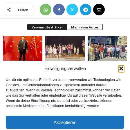
Teilen
Verwandte Artikel
Mehr vom Autor
Einwilligung verwalten
Bielefeld CHP başkanı
Bielefeld’de 1. Çocuk
Rheda-Wiedenbrück’de
Gökçeltik’ten hüzünlü
Festivali yapıldı
Yabancılar Haftası
mesaj „Altı oku
Yapıldı
kalbimizde taşımaya
Um dir ein optimales Erlebnis zu bieten, verwenden wir Technologien wie
devam edeceğiz“
Cookies, um Geräteinformationen zu speichern und/oder darauf
zuzugreifen. Wenn du diesen Technologien zustimmst, können wir Daten
wie das Surfverhalten oder eindeutige IDs auf dieser Website verarbeiten.
Wenn du deine Einwilligung nicht erteilst oder zurückziehst, können
bestimmte Merkmale und Funktionen beeinträchtigt werden.
Belediyenin bütçesi
Doymaz Danışmanlık 2.
Bakım Sigortası
Akzeptieren
donduruldu
şubesini Rheda-
Danışmanlığı Yapıyoruz
Wiedenbrück’e açtı