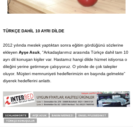
TÜRKÇE DAHİL 10 AYRI
DİLDE
2012 yılında meslek yaptıktan sonra eğitim gördüğünü sözlerine
ekleyen
Ayşe Asuk
, “Arkadaşlarımız arasında Türkçe dahil tam 10
ayrı dil konuşan kişiler var. Hastamız hangi dilde hizmet istiyorsa o
dileğini yerine getirmeye çalışıyoruz. O yönde de çok talepler
oluyor. Müşteri memnuniyeti hedeflerimizin en başında gelmekte”
diyerek hedeflerini anlattı.
SCHLAGWORTE
AYŞE ASUK
BAKIM MERKEZI
ENGEL PFLEGEDINST
TÜRKÇE KONUŞULUR