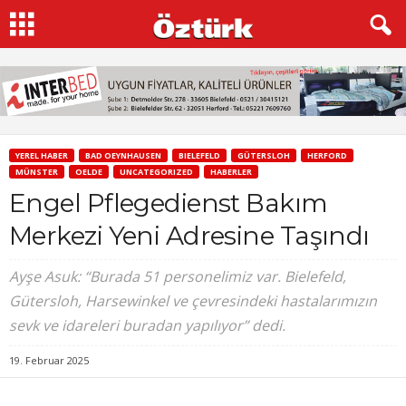
YEREL HABER
BAD OEYNHAUSEN
BIELEFELD
GÜTERSLOH
HERFORD
MÜNSTER
OELDE
UNCATEGORIZED
HABERLER
Engel Pflegedienst Bakım
Merkezi Yeni Adresine Taşındı
Ayşe Asuk: “Burada 51 personelimiz var. Bielefeld,
Gütersloh, Harsewinkel ve çevresindeki hastalarımızın
sevk ve idareleri buradan yapılıyor” dedi.
19. Februar 2025