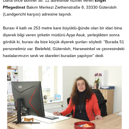
Daha önce Bohnel Str. 12 adresinde hizmet veren
Engel
Pflegedinst
Bakım Merkezi Ziethenstraße 8, 33330 Gütersloh
(Landgericht karşısı) adresine taşındı.
Burası 4 katlı ve 253 metre kare büyüklü-ğünde olan bir idari bina
diyerek bilgi veren şirketin müdürü Ayşe Asuk, yerleştikten sonra
gördük ki, burası da bize küçük diyerek şunları söyledi: “Burada 51
personelimiz var. Bielefeld, Gütersloh, Harsewinkel ve çevresindeki
hastalarımızın sevk ve idareleri buradan yapılıyor” dedi.