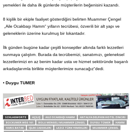
yemekleri ile daha ilk günlerde müşterilerin beğenisini kazandı.
8 kişilik bir ekiple faaliyet gösterdiğini belirten Muammer Çengel
„Aile Ocakbaşı Hamm“ yılların tecrübesi, özverili bir alt yapı ve
geleneklerin üzerine kurulmuş bir lokantadır.
İlk günden bugüne kadar çeşitli konseptler altında farklı lezzetleri
sunmaya çalıştım. Burada da tecrübemizi, sanatımızı, geleneksel
lezzetlerimizi en az benim kadar usta ve hizmet sektöründe başarılı
arkadaşlarımla birlikte müşterilerimize sunacağız“dedi.
•
Duygu TUMER
SCHLAGWORTE
AÇILIŞ
AILE OCAKBAŞI HAMM
ANTALYA DELPHIN HOTEL ZINCIRI
BOCKUMER WEG 161
BOLU MENGELI MUAMMER ÇENGEL
DUYGU TÜMER
HAMM
HARIS BATAK
IŞLEK CADDELERI
LEZIZ TÜRK YEMEKLERI
MUAMMER ÇENGEL