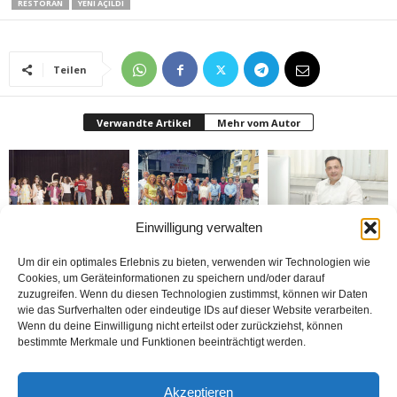
RESTORAN
YENI AÇILDI
Teilen
Verwandte Artikel
Mehr vom Autor
Einwilligung verwalten
Bielefeld’de 1. Çocuk
Rheda-Wiedenbrück’de
Belediyenin bütçesi
Festivali yapıldı
Yabancılar Haftası
donduruldu
Um dir ein optimales Erlebnis zu bieten, verwenden wir Technologien wie
Yapıldı
Cookies, um Geräteinformationen zu speichern und/oder darauf
zuzugreifen. Wenn du diesen Technologien zustimmst, können wir Daten
wie das Surfverhalten oder eindeutige IDs auf dieser Website verarbeiten.
Wenn du deine Einwilligung nicht erteilst oder zurückziehst, können
bestimmte Merkmale und Funktionen beeinträchtigt werden.
Doymaz Danışmanlık 2.
Bakım Sigortası
nune’ma restoran
Akzeptieren