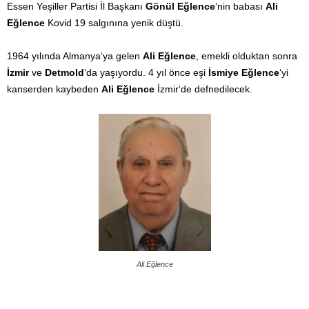
Essen Yeşiller Partisi İl Başkanı
Gönül Eğlence
‘nin babası
Ali
Eğlence
Kovid 19 salgınına yenik düştü.
1964 yılında Almanya‘ya gelen
Ali Eğlence
, emekli olduktan sonra
İzmir
ve
Detmold
‘da yaşıyordu. 4 yıl önce eşi
İsmiye Eğlence
‘yi
kanserden kaybeden
Ali Eğlence
İzmir‘de defnedilecek.
Ali Eğlence