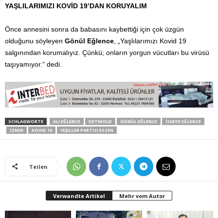
YAŞLILARIMIZI KOVİD 19’DAN KORUYALIM
Önce annesini sonra da babasını kaybettiği için çok üzgün
olduğunu söyleyen
Gönül Eğlence
, „Yaşlılarımızı Kovid 19
salgınından korumalıyız. Çünkü; onların yorgun vücutları bu virüsü
taşıyamıyor.“ dedi.
SCHLAGWORTE
ALI EĞLENCE
DETMOLD
GÖNÜL EĞLENCE
İSMIYE EĞLENCE
IZMIR
KOVID 19
YEŞILLER PARTISI ESSEN
Teilen
Verwandte Artikel
Mehr vom Autor