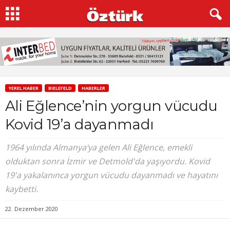
YEREL HABER
BIELEFELD
HABERLER
Ali Eğlence’nin yorgun vücudu
Kovid 19’a dayanmadı
1964 yılında Almanya‘ya gelen Ali Eğlence, emekli
olduktan sonra İzmir ve Detmold'da yaşıyordu. Kovid
19'a yakalanınca yorgun vücudu dayanmadı ve hayatını
kaybetti.
22. Dezember 2020