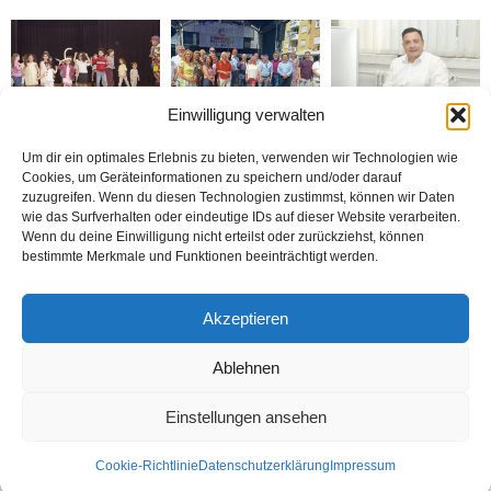
Einwilligung verwalten
Bielefeld’de 1. Çocuk
Rheda-Wiedenbrück’de
Belediyenin bütçesi
Festivali yapıldı
Yabancılar Haftası
donduruldu
Um dir ein optimales Erlebnis zu bieten, verwenden wir Technologien wie
Yapıldı
Cookies, um Geräteinformationen zu speichern und/oder darauf
zuzugreifen. Wenn du diesen Technologien zustimmst, können wir Daten
wie das Surfverhalten oder eindeutige IDs auf dieser Website verarbeiten.
Wenn du deine Einwilligung nicht erteilst oder zurückziehst, können
bestimmte Merkmale und Funktionen beeinträchtigt werden.
Doymaz Danışmanlık 2.
Bakım Sigortası
nune’ma restoran
Akzeptieren
şubesini Rheda-
Danışmanlığı Yapıyoruz
„İstediğin Kadar Ye“
Wiedenbrück’e açtı
sistemi ile çalışıyor
Ablehnen
Einstellungen ansehen
Kontakt
Datenschutzerklärung
Impressum
Cookie-Richtlinie
Datenschutzerklärung
Impressum
© Öztürk Gazetesi 1986 – 2026