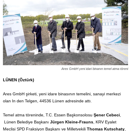
Ares GmbH yeni idari binanın temel atma töreni
LÜNEN (Öztürk)
Ares GmbH şirketi, yeni idare binasının temelini, sanayi merkezi
olan In den Telgen, 44536 Lünen adresinde attı.
Temel atma töreninde, T.C. Essen Başkonsolosu
Şener Cebeci
,
Lünen Belediye Başkanı
Jürgen Kleine-Frauns
, KRV Eyalet
Meclisi SPD Fraksiyon Başkanı ve Milletvekili
Thomas Kutschaty
,