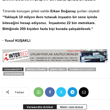
Törende konuşan şirket sahibi
Erkan Doğanay
şunları söyledi:
“Yaklaşık 10 milyon Avro tutacak inşaatın bir sene içinde
biteceğini hesap ediyoruz. İnşaatımız 22 bin metrekare.
Bittiğinde 200 kişiden fazla kişi burada çalışabilecek.“
· Yusuf KUŞAKLI
SCHLAGWORTE
ERKAN DOĞANAY
ŞENER CEBECI
THOMAS KUTSCHATY
VOLKAN BARAN
Teilen
Verwandte Artikel
Mehr vom Autor