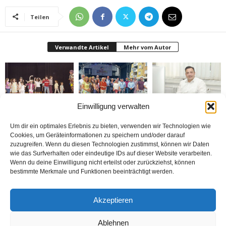
Teilen
Verwandte Artikel
Mehr vom Autor
Einwilligung verwalten
Bielefeld’de 1. Çocuk
Rheda-Wiedenbrück’de
Belediyenin bütçesi
Festivali yapıldı
Yabancılar Haftası
donduruldu
Um dir ein optimales Erlebnis zu bieten, verwenden wir Technologien wie
Yapıldı
Cookies, um Geräteinformationen zu speichern und/oder darauf
zuzugreifen. Wenn du diesen Technologien zustimmst, können wir Daten
wie das Surfverhalten oder eindeutige IDs auf dieser Website verarbeiten.
Wenn du deine Einwilligung nicht erteilst oder zurückziehst, können
bestimmte Merkmale und Funktionen beeinträchtigt werden.
Doymaz Danışmanlık 2.
Bakım Sigortası
nune’ma restoran
Akzeptieren
şubesini Rheda-
Danışmanlığı Yapıyoruz
„İstediğin Kadar Ye“
Wiedenbrück’e açtı
sistemi ile çalışıyor
Ablehnen