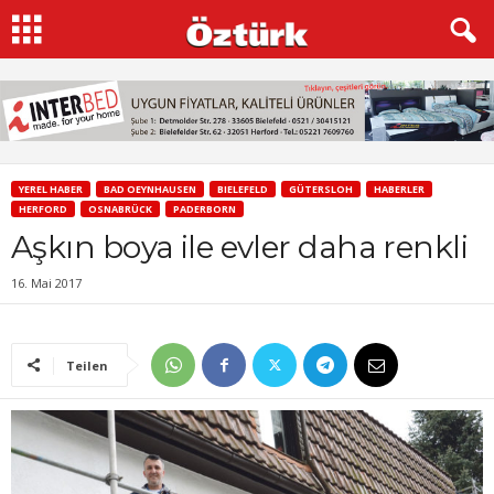
YEREL HABER
BAD OEYNHAUSEN
BIELEFELD
GÜTERSLOH
HABERLER
HERFORD
OSNABRÜCK
PADERBORN
Aşkın boya ile evler daha renkli
16. Mai 2017
Teilen