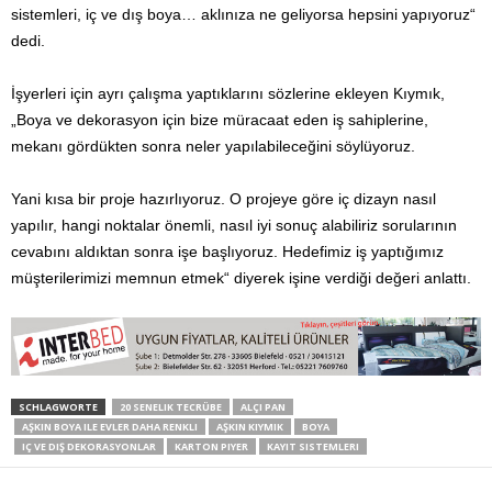
sistemleri, iç ve dış boya… aklınıza ne geliyorsa hepsini yapıyoruz“
dedi.
İşyerleri için ayrı çalışma yaptıklarını sözlerine ekleyen Kıymık,
„Boya ve dekorasyon için bize müracaat eden iş sahiplerine,
mekanı gördükten sonra neler yapılabileceğini söylüyoruz.
Yani kısa bir proje hazırlıyoruz. O projeye göre iç dizayn nasıl
yapılır, hangi noktalar önemli, nasıl iyi sonuç alabiliriz sorularının
cevabını aldıktan sonra işe başlıyoruz. Hedefimiz iş yaptığımız
müşterilerimizi memnun etmek“ diyerek işine verdiği değeri anlattı.
SCHLAGWORTE
20 SENELIK TECRÜBE
ALÇI PAN
AŞKIN BOYA ILE EVLER DAHA RENKLI
AŞKIN KIYMIK
BOYA
IÇ VE DIŞ DEKORASYONLAR
KARTON PIYER
KAYIT SISTEMLERI