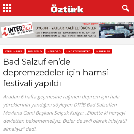
YEREL HABER
BIELEFELD
HERFORD
UNCATEGORIZED
HABERLER
Bad Salzuflen’de
depremzedeler için hamsi
festivali yapıldı
Aradan 6 hafta geçmesine rağmen deprem için hala
yüreklerinin yandığını söyleyen DİTİB Bad Salzuflen
Mevlana Cami Başkanı Selçuk Kulga: „Elbette ki herşeyi
devletten beklememeliyiz. Bizler de sivil olarak inisiyatif
almalıyız“ dedi.