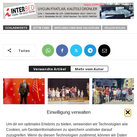
SCHLAGWORTE
DİTİB CAMI
MEVLANA CAMI BAD SALZUFLEN
SELÇUK KULGA
Teilen
Verwandte Artikel
Mehr vom Autor
Einwilligung verwalten
Bielefeld CHP başkanı
Bielefeld’de 1. Çocuk
Rheda-Wiedenbrück’de
Gökçeltik’ten hüzünlü
Festivali yapıldı
Yabancılar Haftası
mesaj „Altı oku
Yapıldı
kalbimizde taşımaya
Um dir ein optimales Erlebnis zu bieten, verwenden wir Technologien wie
devam edeceğiz“
Cookies, um Geräteinformationen zu speichern und/oder darauf
zuzugreifen. Wenn du diesen Technologien zustimmst, können wir Daten